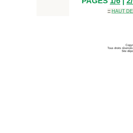
PAGES
1/6
|
2
::
HAUT DE
Copyr
Tous droits réservés
Site dépo