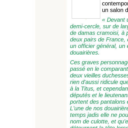
contempora
un salon 
« Devant 
demi-cercle, sur de lar
de damas cramoisi, à p
deux pairs de France, 
un officier général, u
douairières.
Ces graves personnage
passé en le comparant 
deux vieilles duchesse
rien d'aussi ridicule q
à la Titus, et cependan
députés et le lieutena
portent des pantalons 
L'une de nos douairièr
temps jadis elle ne po
nom de culotte, et qu'el
détournant la tête lors