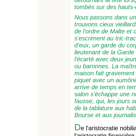
tombés sur des hauts-d
Nous passons dans une 
trouvons cieux vieillar
de l'ordre de Malte et 
s'escriment au tric-trac
d'eux, un garde du cor
lieutenant de la Garde
l'écarté avec deux je
ou baronnes. La maîtr
maison fait gravement 
piquet avec un aumônie
arrive de temps en te
salon s'échappe une no
fausse, qui, les jours 
de la tablature aux hab
Bourse et aux journalis
D
e l'aristocratie nobil
l'aristocratie financièr