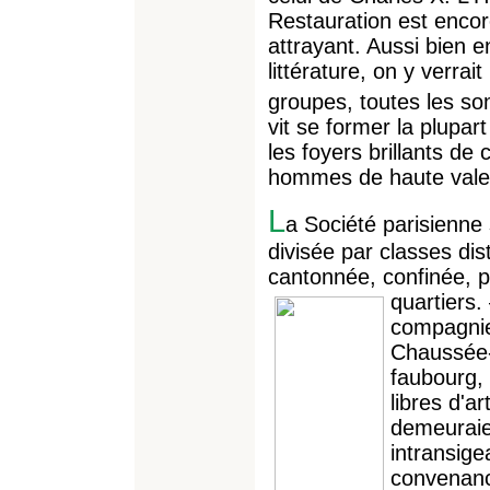
Restauration est encore 
attrayant. Aussi bien en
littérature, on y verrait
groupes, toutes les s
vit se former la plupar
les foyers brillants de c
hommes de haute vale
L
a Société parisienne 
divisée par classes dis
cantonnée, confinée, po
quartiers. 
compagnie 
Chaussée-d
faubourg,
libres d'ar
demeuraie
intransige
convenance