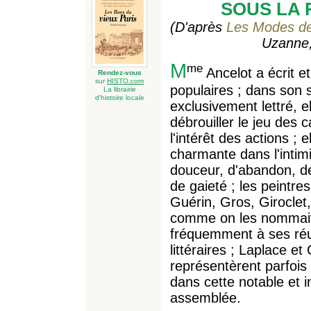
SOUS LA 
(D'après
Les Modes de
Uzanne,
M
me
Ancelot a écrit e
Rendez-vous
sur
HISTO.com
populaires ; dans son 
La librairie
d'histoire locale
exclusivement lettré, el
débrouiller le jeu des 
l'intérêt des actions ; el
charmante dans l'intimi
douceur, d'abandon, d
de gaieté ; les peintre
Guérin, Gros, Giroclet
comme on les nommait
fréquemment à ses ré
littéraires ; Laplace et
représentèrent parfois
dans cette notable et 
assemblée.