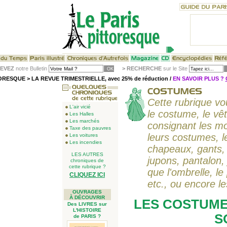
EVEZ
notre Bulletin
>
RECHERCHE
sur le Site
RESQUE > LA REVUE TRIMESTRIELLE, avec 25% de réduction /
EN SAVOIR PLUS ?
Cette rubrique vo
L'air vicié
le costume, le vêt
Les Halles
Les marchés
consignant les mo
Taxe des pauvres
leurs costumes, l
Les voitures
Les incendies
chapeaux, gants, 
LES AUTRES
jupons, pantalon, 
chroniques de
cette rubrique ?
que l'ombrelle, le 
CLIQUEZ ICI
etc., ou encore le
OUVRAGES
À DÉCOUVRIR
LES COSTUME
Des LIVRES sur
L'HISTOIRE
S
de PARIS ?