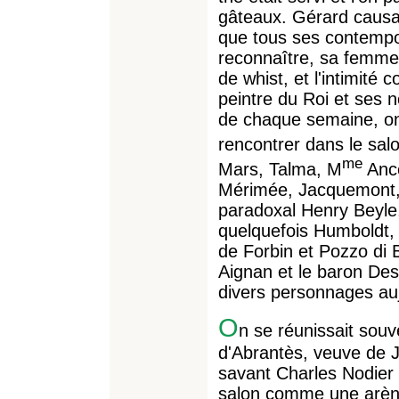
gâteaux. Gérard causait
que tous ses contempor
reconnaître, sa femme s
de whist, et l'intimité
peintre du Roi et ses 
de chaque semaine, on
rencontrer dans le sal
me
Mars, Talma, M
Ance
Mérimée, Jacquemont, 
paradoxal Henry Beyle
quelquefois Humboldt, 
de Forbin et Pozzo di 
Aignan et le baron Des
divers personnages auj
O
n se réunissait sou
d'Abrantès, veuve de 
savant Charles Nodier 
salon comme une arèn