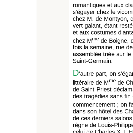
romantiques et aux clas
s'égayer chez le vicomt
chez M. de Montyon, qu
vert galant, étant resté
et aux costumes d'antan
me
chez M
de Boigne, q
fois la semaine, rue de 
assemblée triée sur le
Saint-Germain.
D
'autre part, on s'éga
me
littéraire de M
de Cha
de Saint-Priest déclamai
des tragédies sans fin
commencement ; on fais
dans son hôtel des Ch
de ces derniers salons 
règne de Louis-Philippe
celui de Charles X. L'H