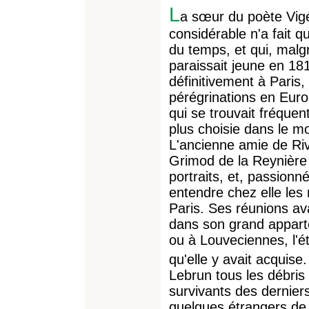
L
a sœur du poète Vig
considérable n'a fait q
du temps, et qui, malg
paraissait jeune en 181
définitivement à Paris
pérégrinations en Euro
qui se trouvait fréquen
plus choisie dans le mo
L'ancienne amie de Ri
Grimod de la Reynière
portraits, et, passionn
entendre chez elle les 
Paris. Ses réunions av
dans son grand appart
ou à Louveciennes, l'é
qu'elle y avait acquise
Lebrun tous les débris 
survivants des derniers
quelques étrangers de d