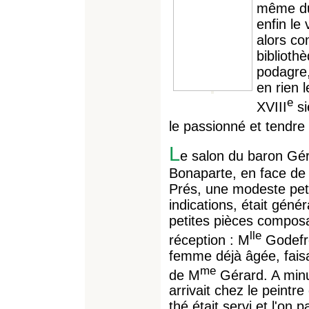
même du 
enfin le
alors co
biblioth
podagre,
en rien 
e
XVIII
si
le passionné et tendr
L
e salon du baron Gér
Bonaparte, en face de 
Prés, une modeste peti
indications, était gén
petites pièces composa
lle
réception : M
Godefro
femme déjà âgée, fais
me
de M
Gérard. A minui
arrivait chez le peintr
thé était servi et l'on