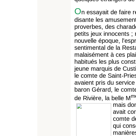
O
n essayait de faire 
disante les amusements
proverbes, des charad
petits jeux innocents ;
nouvelle époque, l'espr
sentimental de la Rest
malaisément à ces plai
habitués les plus const
jeune marquis de Cust
le comte de Saint-Pries
avaient pris du service
baron Gérard, le comte
m
de Rivière, la belle M
mais
don
avait co
comte de
qui conse
manières