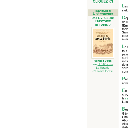
CLIQUEZ ICI
L
es
s'él
OUVRAGES
À DÉCOUVRIR
D
Des LIVRES sur
e
L'HISTOIRE
de l
de PARIS ?
l'Em
mais
Sain
caus
avai
L
e 
tout
pava
sur 
Rendez-vous
masc
sur
HISTO.com
de t
La librairie
sera
d'histoire locale
cond
P
rè
admi
E
n 
surv
le
ca
Luxe
B
ea
Gérô
Char
Abou
Albe
d'ab