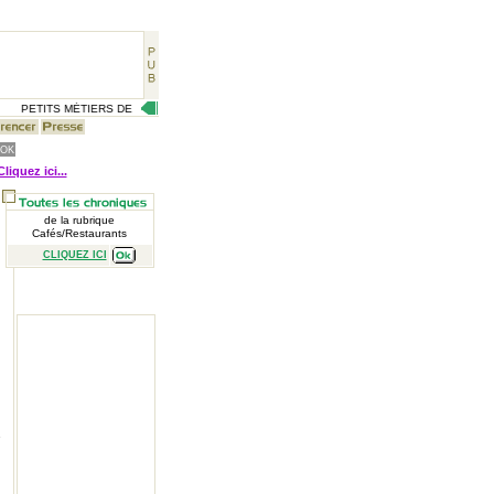
PETITS MÉTIERS DE RUE, CÉLÉBRITÉS D'AUTREFOIS, VIE QUOTIDIENNE D'HIER, GR
Cliquez ici...
de la rubrique
Cafés/Restaurants
CLIQUEZ ICI