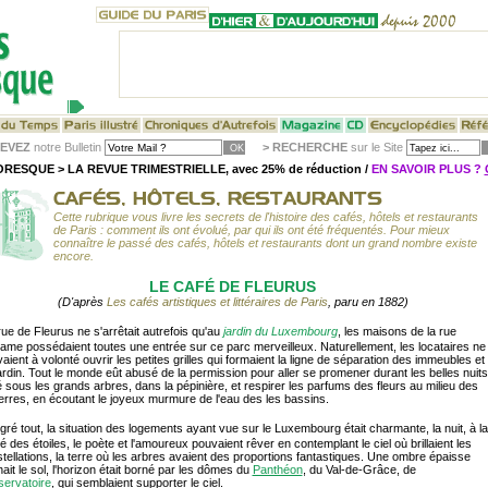
EVEZ
notre Bulletin
>
RECHERCHE
sur le Site
RESQUE > LA REVUE TRIMESTRIELLE, avec 25% de réduction /
EN SAVOIR PLUS ?
Cette rubrique vous livre les secrets de l'histoire des cafés, hôtels et restaurants
de Paris : comment ils ont évolué, par qui ils ont été fréquentés. Pour mieux
connaître le passé des cafés, hôtels et restaurants dont un grand nombre existe
encore.
LE CAFÉ DE FLEURUS
(D'après
Les cafés artistiques et littéraires de Paris
, paru en 1882)
rue de Fleurus ne s'arrêtait autrefois qu'au
jardin du Luxembourg
, les maisons de la rue
me possédaient toutes une entrée sur ce parc merveilleux. Naturellement, les locataires ne
aient à volonté ouvrir les petites grilles qui formaient la ligne de séparation des immeubles et
ardin. Tout le monde eût abusé de la permission pour aller se promener durant les belles nuits
é sous les grands arbres, dans la pépinière, et respirer les parfums des fleurs au milieu des
erres, en écoutant le joyeux murmure de l'eau des les bassins.
lgré tout, la situation des logements ayant vue sur le Luxembourg était charmante, la nuit, à la
té des étoiles, le poète et l'amoureux pouvaient rêver en contemplant le ciel où brillaient les
tellations, la terre où les arbres avaient des proportions fantastiques. Une ombre épaisse
ait le sol, l'horizon était borné par les dômes du
Panthéon
, du Val-de-Grâce, de
ervatoire
, qui semblaient supporter le ciel.