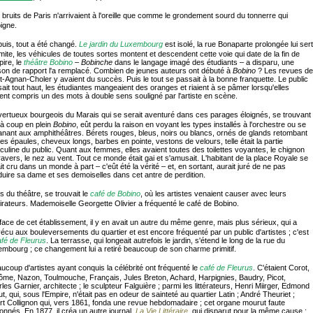
 bruits de Paris n'arrivaient à l'oreille que comme le grondement sourd du tonnerre qui
oigne.
puis, tout a été changé.
Le jardin du Luxembourg
est isolé, la rue Bonaparte prolongée lui sert
imite, les véhicules de toutes sortes montent et descendent cette voie qui date de la fin de
pire, le
théâtre Bobino
–
Bobinche
dans le langage imagé des étudiants – a disparu, une
on de rapport l'a remplacé. Combien de jeunes auteurs ont débuté à
Bobino
? Les revues de
t-Agnan-Choler y avaient du succès. Puis le tout se passait à la bonne franquette. Le public
ait tout haut, les étudiantes mangeaient des oranges et riaient à se pâmer lorsqu'elles
ent compris un des mots à double sens souligné par l'artiste en scène.
vertueux bourgeois du Marais qui se serait aventuré dans ces parages éloignés, se trouvant
 à coup en plein
Bobino
, eût perdu la raison en voyant les types installés à l'orchestre ou se
nant aux amphithéâtres. Bérets rouges, bleus, noirs ou blancs, ornés de glands retombant
les épaules, cheveux longs, barbes en pointe, vestons de velours, telle était la partie
uline du public. Quant aux femmes, elles avaient toutes des toilettes voyantes, le chignon
ravers, le nez au vent. Tout ce monde était gai et s'amusait. L'habitant de la place Royale se
it cru dans un monde à part – c'eût été la vérité – et, en sortant, aurait juré de ne pas
uire sa dame et ses demoiselles dans cet antre de perdition.
s du théâtre, se trouvait le
café de Bobino
, où les artistes venaient causer avec leurs
rateurs. Mademoiselle Georgette Olivier a fréquenté le café de Bobino.
face de cet établissement, il y en avait un autre du même genre, mais plus sérieux, qui a
écu aux bouleversements du quartier et est encore fréquenté par un public d'artistes ; c'est
fé de Fleurus
. La terrasse, qui longeait autrefois le jardin, s'étend le long de la rue du
mbourg ; ce changement lui a retiré beaucoup de son charme primitif.
ucoup d'artistes ayant conquis la célébrité ont fréquenté le
café de Fleurus
. C'étaient Corot,
me, Nazon, Toulmouche, Français, Jules Breton, Achard, Harpignies, Baudry, Picot,
les Garnier, architecte ; le sculpteur Falguière ; parmi les littérateurs, Henri Miirger, Edmond
t, qui, sous l'Empire, n'était pas en odeur de sainteté au quartier Latin ; André Theuriet ;
rt Collignon qui, vers 1861, fonda une revue hebdomadaire ; cet organe mourut faute
onnés. En 1877, il créa un autre journal,
La Vie Littéraire
, qui disparut pour la même cause ;