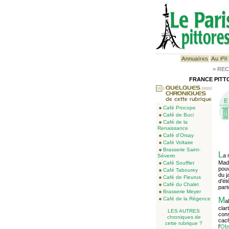
>
REC
FRANCE PITTO
Café Procope
Café de Buci
Café de la
Renaissance
Café d'Orsay
Café Voltaire
Brasserie Saint-
L
a 
Séverin
Mada
Café Soufflet
pouv
Café Tabourey
du j
Café de Fleurus
d'ét
Café du Chalet
part
Brasserie Meyer
Café de la Régence
M
a
clar
LES AUTRES
cons
chroniques de
cach
cette rubrique ?
l'
Obs