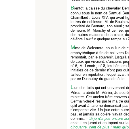
B
ientôt la caisse du chevalier Ber
connu sous le nom de Samuel Bernar
Chamillard ; Louis XIV, qui avait fi
lettres de noblesse. M. de Boulainv
propriété de Bernard, son aïeul ; s
demeure. M. Monchy et Lemée, qui 
des autres maisons de la place, du 
célèbre Law fut quelque temps au 2
M
me de Wolcomte, sous l'un de ce
emphytéotique à fin de bail vers l
remontait, par le souvenir, jusqu'à s
de ceux qui vivaient, d'anciens prop
n° 6, M. Lenoir ; n° 8, les héritiers
initiales de ce dernier n'ont pas qui
tailleur en réputation, lequel avait 
par ce Dusautoy du grand siècle.
L
'un des toits qui ont un versant d
Pères, a abrité M. Vénier, Je secrét
ministre. Cet ancien frère-convers 
Germain-des-Près par le maître qui, 
qu'il avait à faire ne demandait pa
s'emportait vite. Un jour entre autr
pas, et jamais sa colère n'avait d
commis.
– Si je n'ai pas encore as
criait-il en jurant et en tapant sur l
cinquante, cent de plus ; mais qu'