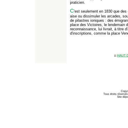
praticien.
C
'est seulement en 1830 que des 
aise ou dissimuler les arcades, sou
de pilastres ioniques : des émigran
place des Victoires, le lendemain 
reconnaissance, lui livrait, à titre
d'inscriptions, comme la place Ve
::
HAUT 
Copyr
Tous droits réservés
Site dépo