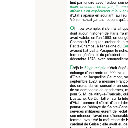
finit par lui dire avec froideur son 
mais, si vous m'en croyez, il sera 
affaires s'en expédieront mieux e
d'État s'apaisa en souriant, au lieu
Vénier n'avait jamais recours qu'à 
O
h ! par,exemple, il s'en fallait q
dont aucun historien de Paris n'a 
avait validé, en l'an 1660, un cong
Champs à Pasquier l'archer de la ma
Petits-Champs, à l'enseigne du
Cin
avaient fait bail à Pasquier le rich
fermier général et du président de c
décembre 1578, avec renouvellemen
D
éjà le
Singe-qui-pile
s'était érigé
échange d'une rente de 200 livres,
d'Orval, et Jacqueline Caumont, so
septembre 1628, à messire François 
des ordres du roi, conseiller en ses
de sa compagnie de gendarmes, m
pour S. M. de Vitry-le-Français, qui 
Eustache. Ce Du Hallier, sur la fidé
d'État ; comme il s'était d'abord des
pourvu de l'abbaye de Sainte-Gene
services militaires eurent de l'écla
son intérieur n'avait rien d'honora
femme, avait été la maîtresse de He
cardinal de Guise ; elle avait eu de