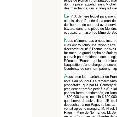
tenue de Romain triomphateur, malg
dont la pose rappelait saint Michel
des marchands, qui le reléguait 
L
e n° 3, derrière lequel paraissent
acquis, dans l'année de la mort d
de l'homme de cour qui avait serv
bavard, dans une pièce de Molière
occupait la maison de Mme de Soy
N
ous n'aimons pas à nous inscrire 
elles ont toujours une raison d'êtr
d'accorder au n° 5 l'honneur d'avoi
fût tracé, le grand capitaine était m
pu avoir pour résidence que le logi
Péreuse-d'Escars, qui lui ont mieu
l'acquisition d'une charge de secrét
Courtenay de son nom patronymiq
A
ussi bien les maréchaux de Franc
hôtels du pourtour. Le fameux Anto
propriétaire, que par M. Cormery d
président et arrière petit-fils d'un 
parlons furent condamnés, en l'année 
1,800,000 livres, celui-là 6,600,000
quel brevet de solvabilité ! d'Ent
débouchait la rue Pagevin. Les autr
venait après le marquis, M. Nivet
Raquin, Mine de Normando, M. Jérém
reste, qu'un financier fût entré dan