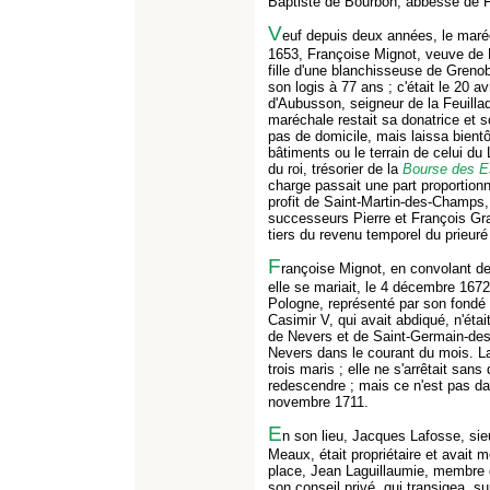
Baptiste de Bourbon, abbesse de F
V
euf depuis deux années, le maré
1653, Françoise Mignot, veuve de P
fille d'une blanchisseuse de Grenobl
son logis à 77 ans ; c'était le 20 a
d'Aubusson, seigneur de la Feuill
maréchale restait sa donatrice et 
pas de domicile, mais laissa bientôt
bâtiments ou le terrain de celui du
du roi, trésorier de la
Bourse des Es
charge passait une part proportionne
profit de Saint-Martin-des-Champs
successeurs Pierre et François Gr
tiers du revenu temporel du prieur
F
rançoise Mignot, en convolant d
elle se mariait, le 4 décembre 1672
Pologne, représenté par son fondé
Casimir V, qui avait abdiqué, n'éta
de Nevers et de Saint-Germain-des-P
Nevers dans le courant du mois. La 
trois maris ; elle ne s'arrêtait sa
redescendre ; mais ce n'est pas da
novembre 1711.
E
n son lieu, Jacques Lafosse, sieu
Meaux, était propriétaire et avait 
place, Jean Laguillaumie, membre de
son conseil privé, qui transigea, su