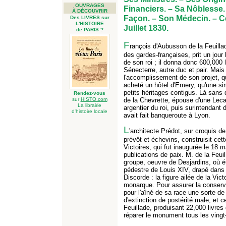
OUVRAGES
Financiers. – Sa Nôblesse.
À DÉCOUVRIR
Façon. – Son Médecin. – C
Des LIVRES sur
L'HISTOIRE
Juillet 1830.
de PARIS ?
F
rançois d'Aubusson de la Feuillad
des gardes-françaises, prit un jour 
de son roi ; il donna donc 600,000 
Sénecterre, autre duc et pair. Mais i
l'accomplissement de son projet, qu'i
acheté un hôtel d'Emery, qu'une si
petits héritages contigus. Là sans 
Rendez-vous
sur
HISTO.com
de la Chevrette, épouse d'une Le
La librairie
argentier du roi, puis surintendant 
d'histoire locale
avait fait banqueroute à Lyon.
L
'architecte Prédot, sur croquis d
prévôt et échevins, construisit cet
Victoires, qui fut inaugurée le 18 m
publications de paix. M. de la Feuil
groupe, oeuvre de Desjardins, où ét
pédestre de Louis XIV, drapé dans 
Discorde : la figure ailée de la Vict
monarque. Pour assurer la conserva
pour l'aîné de sa race une sorte de 
d'extinction de postérité male, et 
Feuillade, produisant 22,000 livres 
réparer le monument tous les vingt