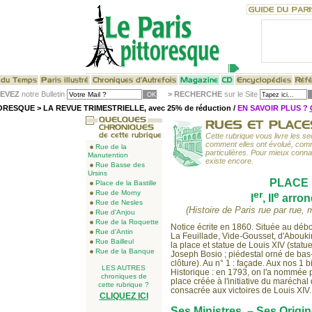
EVEZ
notre Bulletin
>
RECHERCHE
sur le Site
RESQUE > LA REVUE TRIMESTRIELLE, avec 25% de réduction /
EN SAVOIR PLUS ?
Cette rubrique vous livre les sec
comment elles ont évolué, comme
Rue de la
particulières. Pour mieux conn
Manutention
existe encore.
Rue Basse des
Ursins
PLACE 
Place de la Bastille
Rue de Morny
er
e
I
, II
arron
Rue de Nesles
(Histoire de Paris rue par rue,
Rue d'Anjou
Rue de la Roquette
Notice écrite en 1860. Située au déb
Rue d'Antin
La Feuillade, Vide-Gousset, d'Abouki
Rue Bailleul
la place et statue de Louis XIV (stat
Rue de la Banque
Joseph Bosio ; piédestal orné de bas-r
clôture). Au n° 1 : façade. Aux nos 1 bis
LES AUTRES
Historique : en 1793, on l'a nommée p
chroniques de
place créée à l'initiative du maréchal 
cette rubrique ?
consacrée aux victoires de Louis XIV.
CLIQUEZ ICI
Ses Ministres. – Ses Origi