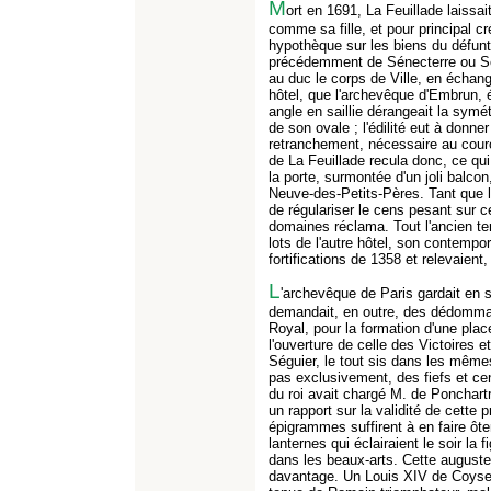
M
ort en 1691, La Feuillade laissait
comme sa fille, et pour principal c
hypothèque sur les biens du défunt,
précédemment de Sénecterre ou Se
au duc le corps de Ville, en échange
hôtel, que l'archevêque d'Embrun, 
angle en saillie dérangeait la symétr
de son ovale ; l'édilité eut à donne
retranchement, nécessaire au cour
de La Feuillade recula donc, ce qu
la porte, surmontée d'un joli balcon,
Neuve-des-Petits-Pères. Tant que l
de régulariser le cens pesant sur c
domaines réclama. Tout l'ancien terr
lots de l'autre hôtel, son contempo
fortifications de 1358 et relevaient
L
'archevêque de Paris gardait en sa
demandait, en outre, des dédommag
Royal, pour la formation d'une plac
l'ouverture de celle des Victoires et
Séguier, le tout sis dans les même
pas exclusivement, des fiefs et cen
du roi avait chargé M. de Ponchartr
un rapport sur la validité de cette 
épigrammes suffirent à en faire ôter
lanternes qui éclairaient le soir la f
dans les beaux-arts. Cette auguste 
davantage. Un Louis XIV de Coysevo