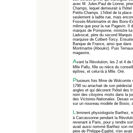
avec M. Jules-Paul de Lionne, pri
Champs, lequel demeurait à l'hôtel
Petits-Champs. L'hôtel de la place
seulement à ladite rue, mais enco
Fossés-Montmartre et des Bons-En
même que pour la rue Pagevin. Il 
marquis de Pomponne, ministre lui-
Ladvocat, père du second Marquis 
marquise de Colbert-Torcy. Ensuite 
Banque de France, ainsi que dans 
Montmartre (Aboukir). Puis Ternaux
magasins.
A
vant la Révolution, les 2 et 4 de
Mlle Pallu, fille ou nièce du consei
épîtres, et celui-là à Mlle. Oré.
P
lusieurs fois Mme de Wolcomte v
1790 ou arrachait de son piédestal
angles et qui décorent l'hôtel des 
nom des citoyens morts dans la jou
des Victoires-Nationales. Desaix ve
sur un nouveau modèle de Bosio, av
L
'éminent physiologiste Barthez, m
à Carcassonne pendant la Révolution
revenant à Paris, pour y rendre son
avait aussi nommé Barthez son méd
père de Philippe-Egalité, n'en ava