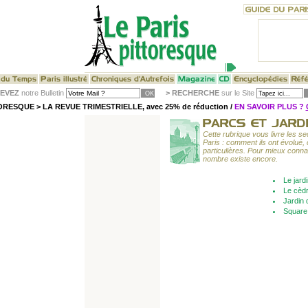
EVEZ
notre Bulletin
>
RECHERCHE
sur le Site
RESQUE > LA REVUE TRIMESTRIELLE, avec 25% de réduction /
EN SAVOIR PLUS ?
Cette rubrique vous livre les se
Paris : comment ils ont évolué, 
particulières. Pour mieux conna
nombre existe encore.
Le jard
Le cèdr
Jardin 
Square