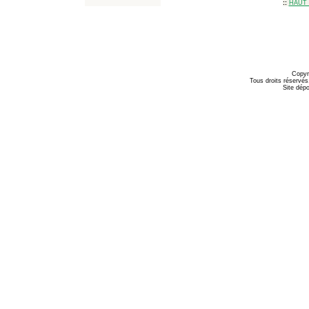
::
HAUT 
Copyr
Tous droits réservés
Site dépo