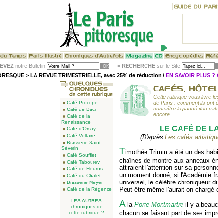
EVEZ
notre Bulletin
>
RECHERCHE
sur le Site
RESQUE > LA REVUE TRIMESTRIELLE, avec 25% de réduction /
EN SAVOIR PLUS ?
Cette rubrique vous livre le
Café Procope
de Paris : comment ils ont é
connaître le passé des café
Café de Buci
encore.
Café de la
Renaissance
LE CAFÉ DE 
Café d'Orsay
Café Voltaire
(D'après
Les cafés artistique
Brasserie Saint-
Séverin
T
imothée Trimm a été un des habi
Café Soufflet
chaînes de montre aux anneaux éno
Café Tabourey
attiraient l'attention sur sa person
Café de Fleurus
un moment donné, si l'Académie fr
Café du Chalet
universel, le célèbre chroniqueur d
Brasserie Meyer
Peut-être même l'aurait-on chargé d
Café de la Régence
LES AUTRES
A
la
Porte-Montmartre
il y a beauc
chroniques de
chacun se faisant part de ses impr
cette rubrique ?