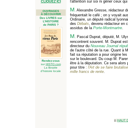
l'attention sur soi ni gêner ceux qui 
CLIQUEZ ICI
M
. Alexandre Gresse, rédacteur 
OUVRAGES
À DÉCOUVRIR
fréquentait le café ; on y voyait a
Des LIVRES sur
Ordinaire, un député radical lyonna
L'HISTOIRE
des
Débats
, devenu rédacteur en ch
de PARIS ?
assidus de la
Porte-Montmartre
.
M
. Pascal Duprat, député, M. Ulys
rencontrent souvent. M. Duprat est
directeur du
Nouveau Journal répub
de l'autre côté de la rue. Quant à M
fait sa réputation a pour origine les
sur le boulevard. Du coup M. Parent
Rendez-vous
être à la députation. Ce sera alors p
sur
HISTO.com
pour titre :
l'Art de se faire brutalis
La librairie
d'histoire locale
mille francs de rente
.
::
HAUT 