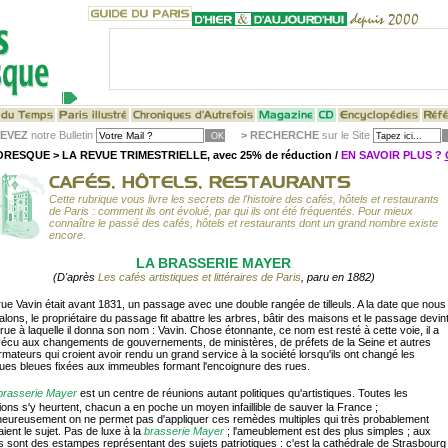
EVEZ
notre Bulletin
>
RECHERCHE
sur le Site
RESQUE > LA REVUE TRIMESTRIELLE, avec 25% de réduction /
EN SAVOIR PLUS ?
Cette rubrique vous livre les secrets de l'histoire des cafés, hôtels et restaurants
de Paris : comment ils ont évolué, par qui ils ont été fréquentés. Pour mieux
connaître le passé des cafés, hôtels et restaurants dont un grand nombre existe
encore.
LA BRASSERIE MAYER
(D'après
Les cafés artistiques et littéraires de Paris
, paru en 1882)
rue Vavin était avant 1831, un passage avec une double rangée de tilleuls. A la date que nous
alons, le propriétaire du passage fit abattre les arbres, bâtir des maisons et le passage devin
rue à laquelle il donna son nom : Vavin. Chose étonnante, ce nom est resté à cette voie, il a
écu aux changements de gouvernements, de ministères, de préfets de la Seine et autres
rmateurs qui croient avoir rendu un grand service à la société lorsqu'ils ont changé les
ues bleues fixées aux immeubles formant l'encoignure des rues.
brasserie Mayer
est un centre de réunions autant politiques qu'artistiques. Toutes les
ions s'y heurtent, chacun a en poche un moyen infaillible de sauver la France ;
eureusement on ne permet pas d'appliquer ces remèdes multiples qui très probablement
aient le sujet. Pas de luxe à la
brasserie Mayer
; l'ameublement est des plus simples ; aux
 sont des estampes représentant des sujets patriotiques : c'est la cathédrale de Strasbourg