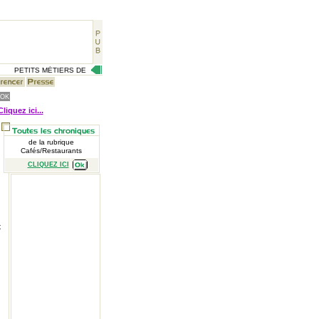
PETITS MÉTIERS DE RUE, CÉLÉBRITÉS D'AUTREFOIS, VIE QUOTIDIENNE D'HIER, GR
Cliquez ici...
de la rubrique
Cafés/Restaurants
CLIQUEZ ICI
t