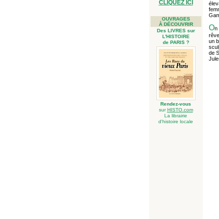
CLIQUEZ ICI
élev
femm
Gamb
OUVRAGES
À DÉCOUVRIR
O
n
Des LIVRES sur
rêve
L'HISTOIRE
un b
de PARIS ?
scul
de S
Jule
Rendez-vous
sur
HISTO.com
La librairie
d'histoire locale