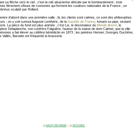
ant sa flèche vers le ciel ; c'est la cité alsacienne détruite par le bombardement ; trois
es fièrement vêtues de costumes qui forment les couleurs nationales de la France ; un
rinus sculpté par Rollard.
 entre d'abord dans une première salle ; là, les clients sont calmes, ce sont des philosophes
urs ; on y voit surtout Auguste Lenthéric, de la
Gazette de France
, fumant sa pipe, sirotant
ock. La pièce du fond est plus animée ; c'est Lix, le dessinateur du
Monde illustré
, le
pteur Delaplanche, son confrère Falguière, l'auteur de la statue de dom Calmet, que la ville
énones a fait élever au célèbre bénédictin en 1873 ; les peintres Henner, Georges Duchêne,
s Vallès, Barodet ont fréquenté la brasserie.
::
HAUT DE PAGE
::
ACCUEIL