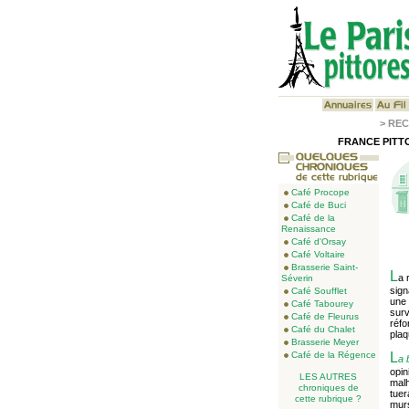
>
REC
FRANCE PITTO
Café Procope
Café de Buci
Café de la
Renaissance
Café d'Orsay
Café Voltaire
Brasserie Saint-
L
a 
Séverin
sign
Café Soufflet
une 
Café Tabourey
surv
Café de Fleurus
réfo
Café du Chalet
plaq
Brasserie Meyer
Café de la Régence
L
a 
opin
LES AUTRES
malh
chroniques de
tuer
cette rubrique ?
murs